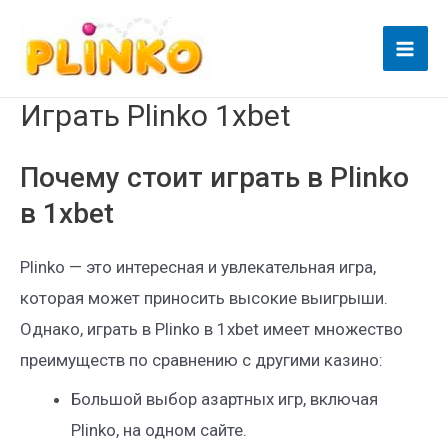
Перейти
к
Mai
содержимому
Играть Plinko 1xbet
Men
Почему стоит играть в Plinko
в 1xbet
Plinko — это интересная и увлекательная игра,
которая может приносить высокие выигрыши.
Однако, играть в Plinko в 1xbet имеет множество
преимуществ по сравнению с другими казино:
Большой выбор азартных игр, включая
Plinko, на одном сайте.