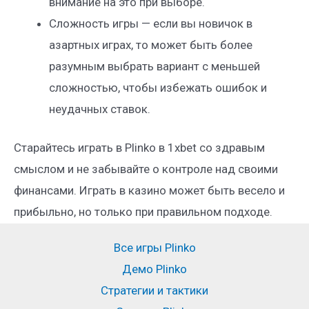
внимание на это при выборе.
Сложность игры — если вы новичок в
азартных играх, то может быть более
разумным выбрать вариант с меньшей
сложностью, чтобы избежать ошибок и
неудачных ставок.
Старайтесь играть в Plinko в 1xbet со здравым
смыслом и не забывайте о контроле над своими
финансами. Играть в казино может быть весело и
прибыльно, но только при правильном подходе.
Все игры Plinko
Демо Plinko
Стратегии и тактики