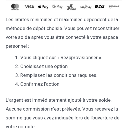
Les limites minimales et maximales dépendent de la
méthode de dépôt choisie. Vous pouvez reconstituer
votre solde après vous être connecté à votre espace
personnel :
Vous cliquez sur « Réapprovisionner ».
Choisissez une option.
Remplissez les conditions requises.
Confirmez l’action.
L’argent est immédiatement ajouté à votre solde.
Aucune commission n’est prélevée. Vous recevrez la
somme que vous avez indiquée lors de l’ouverture de
votre compte.