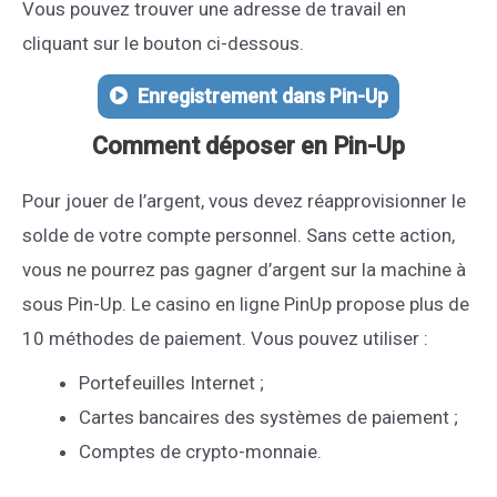
Vous pouvez trouver une adresse de travail en
cliquant sur le bouton ci-dessous.
Enregistrement dans Pin-Up
Comment déposer en Pin-Up
Pour jouer de l’argent, vous devez réapprovisionner le
solde de votre compte personnel. Sans cette action,
vous ne pourrez pas gagner d’argent sur la machine à
sous Pin-Up. Le casino en ligne PinUp propose plus de
10 méthodes de paiement. Vous pouvez utiliser :
Portefeuilles Internet ;
Cartes bancaires des systèmes de paiement ;
Сomptes de crypto-monnaie.