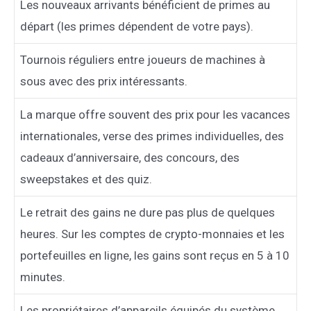
Les nouveaux arrivants bénéficient de primes au
départ (les primes dépendent de votre pays).
Tournois réguliers entre joueurs de machines à
sous avec des prix intéressants.
La marque offre souvent des prix pour les vacances
internationales, verse des primes individuelles, des
cadeaux d’anniversaire, des concours, des
sweepstakes et des quiz.
Le retrait des gains ne dure pas plus de quelques
heures. Sur les comptes de crypto-monnaies et les
portefeuilles en ligne, les gains sont reçus en 5 à 10
minutes.
Les propriétaires d’appareils équipés du système