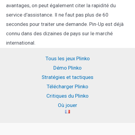
avantages, on peut également citer la rapidité du
service d’assistance. Il ne faut pas plus de 60
secondes pour traiter une demande. Pin-Up est déjà
connu dans des dizaines de pays sur le marché
international.
Tous les jeux Plinko
Démo Plinko
Stratégies et tactiques
Télécharger Plinko
Critiques du Plinko
Où jouer