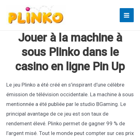
Aller
au
Mai
contenu
Jouer à la machine à
Men
sous Plinko dans le
casino en ligne Pin Up
Le jeu Plinko a été créé en s’inspirant d’une célèbre
émission de télévision occidentale. La machine à sous
mentionnée a été publiée par le studio BGaming. Le
principal avantage de ce jeu est son taux de
rendement élevé. Plinko permet de gagner 99 % de
l’argent misé. Tout le monde peut compter sur ces prix