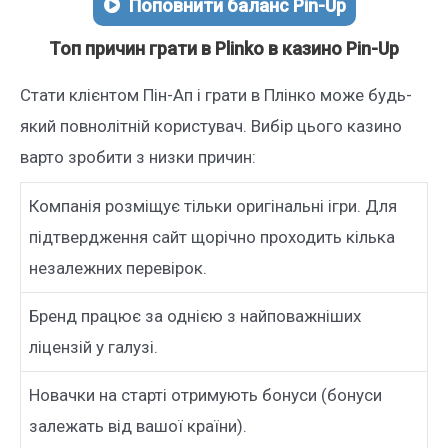
Поповнити баланс Pin-Up
Топ причин грати в Plinko в казино Pin-Up
Стати клієнтом Пін-Ап і грати в Плінко може будь-
який повнолітній користувач. Вибір цього казино
варто зробити з низки причин:
Компанія розміщує тільки оригінальні ігри. Для
підтвердження сайт щорічно проходить кілька
незалежних перевірок.
Бренд працює за однією з найповажніших
ліцензій у галузі.
Новачки на старті отримують бонуси (бонуси
залежать від вашої країни).