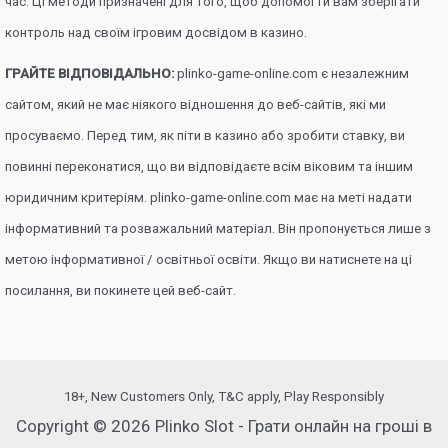
час. Ці методи призначені для того, щоб допомогти вам зберігати
контроль над своїм ігровим досвідом в казино.
ГРАЙТЕ ВІДПОВІДАЛЬНО:
plinko-game-online.com є незалежним
сайтом, який не має ніякого відношення до веб-сайтів, які ми
просуваємо. Перед тим, як піти в казино або зробити ставку, ви
повинні переконатися, що ви відповідаєте всім віковим та іншим
юридичним критеріям. plinko-game-online.com має на меті надати
інформативний та розважальний матеріал. Він пропонується лише з
метою інформативної / освітньої освіти. Якщо ви натиснете на ці
посилання, ви покинете цей веб-сайт.
18+, New Customers Only, T&C apply, Play Responsibly
Copyright © 2026 Plinko Slot - Грати онлайн на гроші в