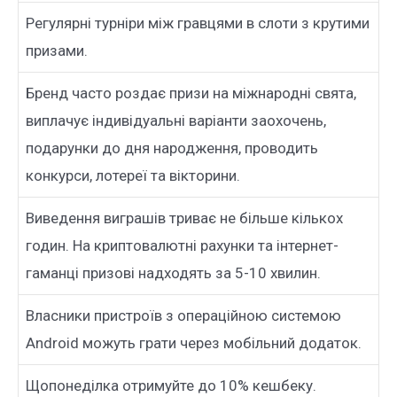
Регулярні турніри між гравцями в слоти з крутими
призами.
Бренд часто роздає призи на міжнародні свята,
виплачує індивідуальні варіанти заохочень,
подарунки до дня народження, проводить
конкурси, лотереї та вікторини.
Виведення виграшів триває не більше кількох
годин. На криптовалютні рахунки та інтернет-
гаманці призові надходять за 5-10 хвилин.
Власники пристроїв з операційною системою
Android можуть грати через мобільний додаток.
Щопонеділка отримуйте до 10% кешбеку.