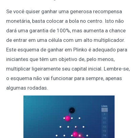
Se você quiser ganhar uma generosa recompensa
monetária, basta colocar a bola no centro. Isto não
dará uma garantia de 100%, mas aumenta a chance
de entrar em uma célula com um alto multiplicador.
Este esquema de ganhar em Plinko é adequado para
iniciantes que têm um objetivo de, pelo menos,
multiplicar ligeiramente seu capital inicial. Lembre-se,
o esquema não vai funcionar para sempre, apenas
algumas rodadas.