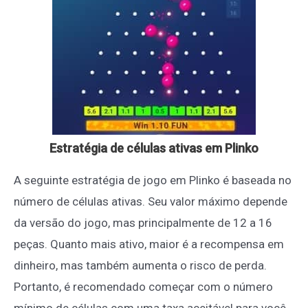
Estratégia de células ativas em Plinko
A seguinte estratégia de jogo em Plinko é baseada no
número de células ativas. Seu valor máximo depende
da versão do jogo, mas principalmente de 12 a 16
peças. Quanto mais ativo, maior é a recompensa em
dinheiro, mas também aumenta o risco de perda.
Portanto, é recomendado começar com o número