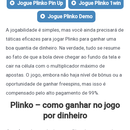
Jogue Plinko Pin Up
Jogue Plinko 1win
Jogue Plinko Demo
A jogabilidade é simples, mas você ainda precisará de
táticas eficazes para jogar Plinko para ganhar uma
boa quantia de dinheiro. Na verdade, tudo se resume
ao fato de que a bola deve chegar ao fundo da tela e
cair na célula com o multiplicador máximo de
apostas. O jogo, embora não haja nível de bônus ou a
oportunidade de ganhar freespins, mas isso é
compensado pelo alto pagamento de 99%.
Plinko – como ganhar no jogo
por dinheiro