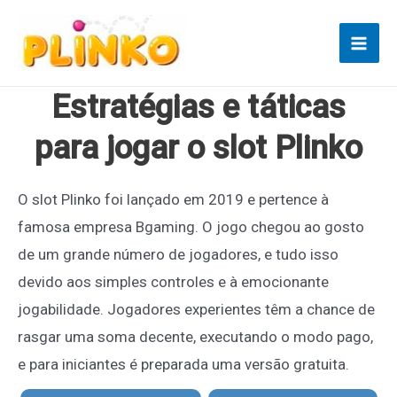
Ir
para
Mai
o
conteúdo
Estratégias e táticas
Men
para jogar o slot Plinko
O slot Plinko foi lançado em 2019 e pertence à
famosa empresa Bgaming. O jogo chegou ao gosto
de um grande número de jogadores, e tudo isso
devido aos simples controles e à emocionante
jogabilidade. Jogadores experientes têm a chance de
rasgar uma soma decente, executando o modo pago,
e para iniciantes é preparada uma versão gratuita.