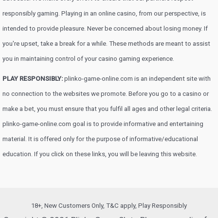
responsibly gaming. Playing in an online casino, from our perspective, is
intended to provide pleasure. Never be concerned about losing money. If
you're upset, take a break for a while. These methods are meant to assist
you in maintaining control of your casino gaming experience.
PLAY RESPONSIBLY:
plinko-game-online.com is an independent site with
no connection to the websites we promote. Before you go to a casino or
make a bet, you must ensure that you fulfil all ages and other legal criteria.
plinko-game-online.com goal is to provide informative and entertaining
material. It is offered only for the purpose of informative/educational
education. If you click on these links, you will be leaving this website.
18+, New Customers Only, T&C apply, Play Responsibly