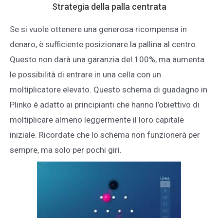
Strategia della palla centrata
Se si vuole ottenere una generosa ricompensa in
denaro, è sufficiente posizionare la pallina al centro.
Questo non darà una garanzia del 100%, ma aumenta
le possibilità di entrare in una cella con un
moltiplicatore elevato. Questo schema di guadagno in
Plinko è adatto ai principianti che hanno l’obiettivo di
moltiplicare almeno leggermente il loro capitale
iniziale. Ricordate che lo schema non funzionerà per
sempre, ma solo per pochi giri.