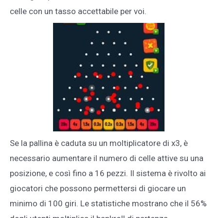
celle con un tasso accettabile per voi.
Se la pallina è caduta su un moltiplicatore di x3, è
necessario aumentare il numero di celle attive su una
posizione, e così fino a 16 pezzi. Il sistema è rivolto ai
giocatori che possono permettersi di giocare un
minimo di 100 giri. Le statistiche mostrano che il 56%